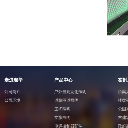
走进璨华
产品中心
案例
公司简介
户外景观亮化照明
桥梁
公司环境
道路隧道照明
楼盘
工矿照明
公园
文旅照明
古建
电源控制器配件
政府