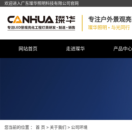
欢迎进入广东璨华照明科技有限公司官网
专注户外景观亮
璨华照明 • 与光同行
网站首页
走进璨华
产品中
公司简介
户外景观亮化
公司环境
道路隧道照
工矿照明
文旅照明
电源控制器
您当前的位置 ：
首 页
>
关于我们
>
公司环境