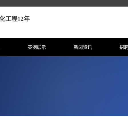
化工程12年
心
案例展示
新闻资讯
招
照明
桥梁亮化
企业动态
校
明
楼盘亮化
行业资讯
社
公园亮化
技术资讯
古建筑亮化
配件
政府部门亮化