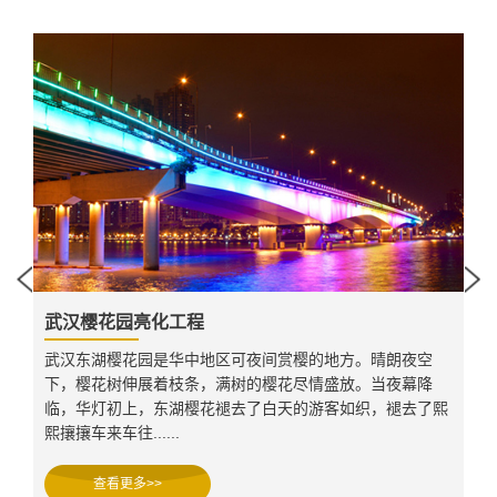
武汉樱花园亮化工程
空
武汉东湖樱花园是华中地区可夜间赏樱的地方。晴朗夜空
降
下，樱花树伸展着枝条，满树的樱花尽情盛放。当夜幕降
了熙
临，华灯初上，东湖樱花褪去了白天的游客如织，褪去了熙
熙攘攘车来车往......
查看更多>>