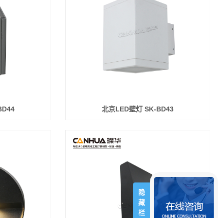
BD44
北京LED壁灯 SK-BD43
隐
藏
栏