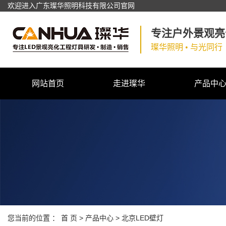
欢迎进入广东璨华照明科技有限公司官网
专注户外景观亮
璨华照明 • 与光同行
网站首页
走进璨华
产品中
公司简介
北京户外景观亮
公司环境
北京道路隧道
北京工矿照
北京文旅照
北京电源控制
您当前的位置 ：
首 页
>
产品中心
>
北京LED壁灯