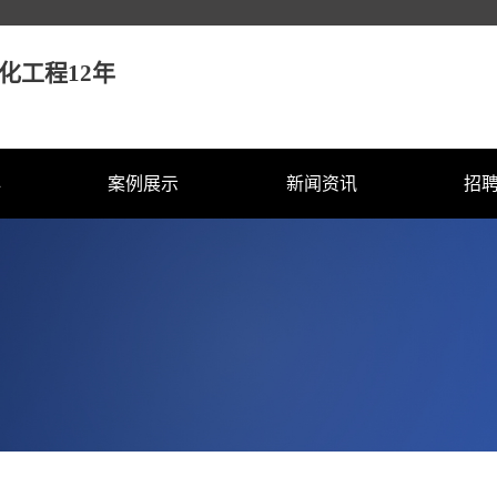
化工程12年
心
案例展示
新闻资讯
招
化照明
桥梁亮化
企业动态
校
照明
楼盘亮化
行业资讯
社
明
公园亮化
技术资讯
明
古建筑亮化
器配件
政府部门亮化