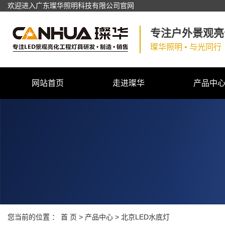
欢迎进入广东璨华照明科技有限公司官网
专注户外景观亮
璨华照明 • 与光同行
网站首页
走进璨华
产品中
公司简介
北京户外景观亮
公司环境
北京道路隧道
北京工矿照
北京文旅照
北京电源控制
您当前的位置 ：
首 页
>
产品中心
>
北京LED水底灯