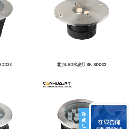
SDD33
北京LED水底灯 SK-SDD32
隐
藏
栏