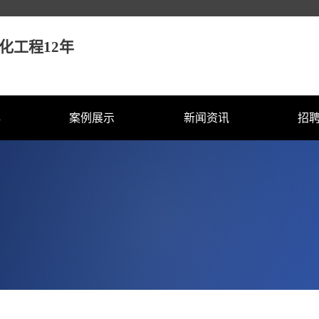
化工程12年
心
案例展示
新闻资讯
招
化照明
桥梁亮化
企业动态
校
照明
楼盘亮化
行业资讯
社
明
公园亮化
技术资讯
明
古建筑亮化
器配件
政府部门亮化